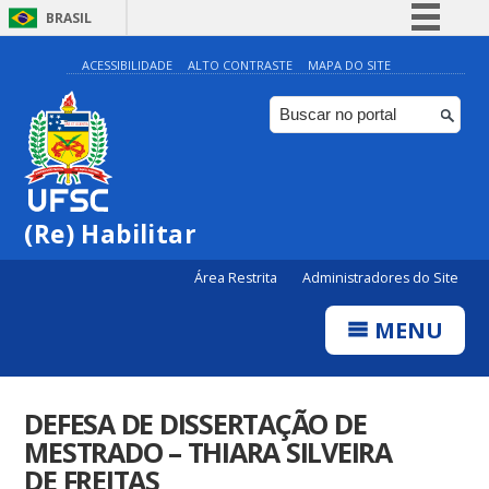
BRASIL
Simplifique!
ACESSIBILIDADE
ALTO CONTRASTE
MAPA DO SITE
Comunica BR
Participe
Acesso à informação
Legislação
(Re) Habilitar
Canais
Área Restrita
Administradores do Site
MENU
DEFESA DE DISSERTAÇÃO DE
MESTRADO – THIARA SILVEIRA
DE FREITAS